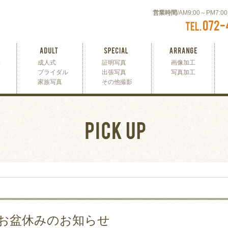
営業時間
/AM9:00～PM7:
真
成人式
証明写真
画像加工
ブライダル
出張写真
写真加工
家族写真
その他撮影
お盆休みのお知らせ