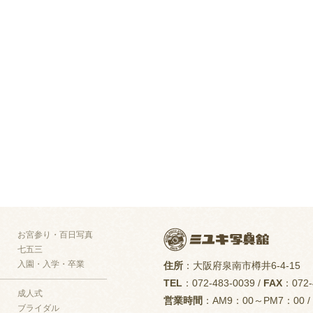
お宮参り・百日写真
七五三
入園・入学・卒業
住所
：大阪府泉南市樽井6-4-15
TEL
：072-483-0039 /
FAX
：072-
成人式
営業時間
：AM9：00～PM7：00 /
ブライダル