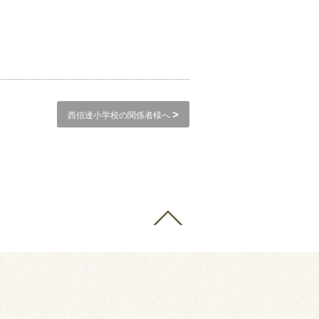
。
>
西信達小学校の関係者様へ