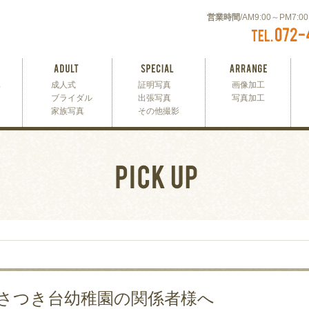
営業時間
/AM9:00～PM7:
真
成人式
証明写真
画像加工
ブライダル
出張写真
写真加工
家族写真
その他撮影
さつき台幼稚園の関係者様へ