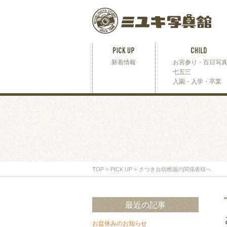
新着情報
お宮参り・百日写
七五三
入園・入学・卒業
TOP
>
PICK UP
>
さつき台幼稚園の関係者様へ
最近の記事
お盆休みのお知らせ