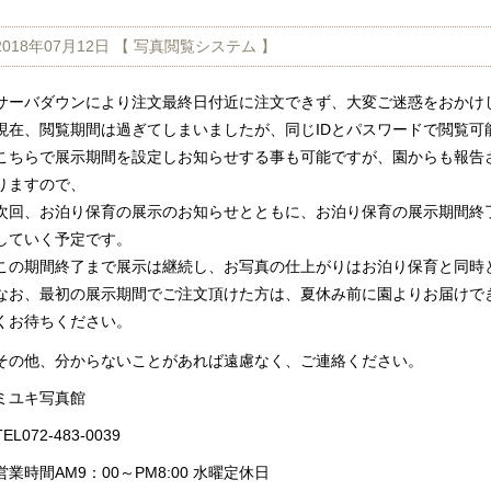
2018年07月12日 【
写真閲覧システム
】
サーバダウンにより注文最終日付近に注文できず、大変ご迷惑をおかけ
現在、閲覧期間は過ぎてしまいましたが、同じIDとパスワードで閲覧可
こちらで展示期間を設定しお知らせする事も可能ですが、園からも報告
りますので、
次回、お泊り保育の展示のお知らせとともに、お泊り保育の展示期間終
していく予定です。
この期間終了まで展示は継続し、お写真の仕上がりはお泊り保育と同時
なお、最初の展示期間でご注文頂けた方は、夏休み前に園よりお届けで
くお待ちください。
その他、分からないことがあれば遠慮なく、ご連絡ください。
ミユキ写真館
TEL072-483-0039
営業時間AM9：00～PM8:00 水曜定休日