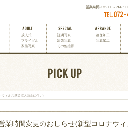
営業時間
/AM9:00～PM7:
真
成人式
証明写真
画像加工
ブライダル
出張写真
写真加工
家族写真
その他撮影
ナウィルス感染拡大防止に伴い)
営業時間変更のおしらせ(新型コロナウ