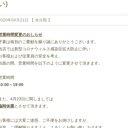
い)
2020年04月21日 【
未分類
】
営業時間変更のおしらせ
平素は格別のご愛顧を賜り誠にありがとうございます。
当店では新型コロナウィルス感染症拡大防止に伴い
お客様および従業員の安全を考え、
当面の間、営業時間を以下のように変更させて頂きます。
営業時間
10:00
～19:00
また、4月23日に関しましては
臨時休業
とさせて頂きます。
お客様には大変ご迷惑、ご不便をお掛けしますが、
何卒、ご理解賜りますよう、よろしくお願い申し上げます。